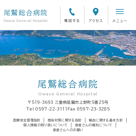
尾鷲総合病院
電話する
アクセス
メニュー
Owase General Hospital
尾鷲総合病院
Owase General Hospital
〒519-3693
三重県尾鷲市上野町5番25号
Tel
0597-22-3111
Fax 0597-23-3285
医療安全管理指針
感染対策に関する指針
輸血に関する基本方針
個人情報の取り扱いについて
患者さんの権利について
患者さんへのお願い