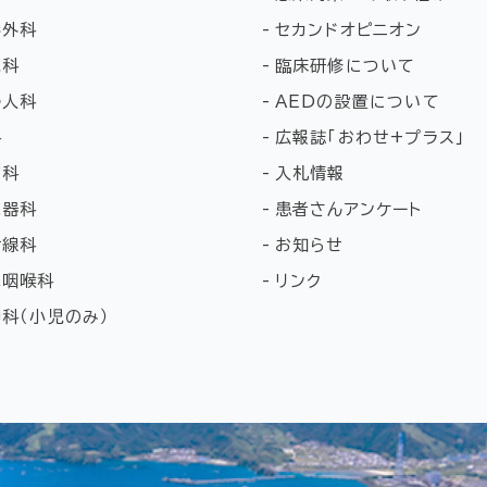
形外科
セカンドオピニオン
児科
臨床研修について
婦人科
AEDの設置について
科
広報誌「おわせ+プラス」
膚科
入札情報
尿器科
患者さんアンケート
射線科
お知らせ
鼻咽喉科
リンク
科（小児のみ）