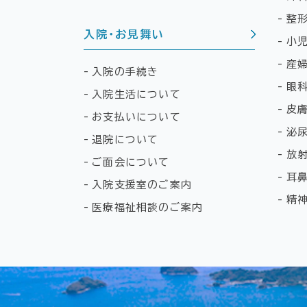
整
入院・お見舞い
小
産
入院の手続き
眼
入院生活について
皮
お支払いについて
泌
退院について
放
ご面会について
耳
入院支援室のご案内
精神
医療福祉相談のご案内